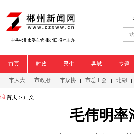
中共郴州市委主管 郴州日报社主办
首页
时政
民生
县域
专题
市人大
市政府
市政协
市总工会
北湖
|
|
|
|
|
首页
> 正文
毛伟明率