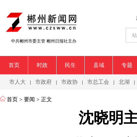
中共郴州市委主管 郴州日报社主办
首页
时政
民生
县域
专题
市人大
市政府
市政协
市总工会
北湖
|
|
|
|
|
首页
>
要闻
> 正文
沈晓明