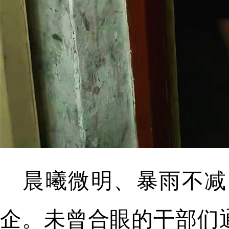
晨曦微明、暴雨不减
企。未曾合眼的干部们