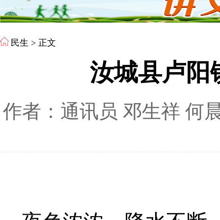
民生
> 正文
汝城县卢阳
作者：通讯员 邓生祥 何