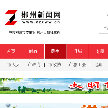
中共郴州市委主管 郴州日报社主办
首页
时政
民生
县域
专题
市人大
市政府
市政协
市总工会
北湖
|
|
|
|
|