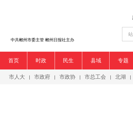
中共郴州市委主管 郴州日报社主办
首页
时政
民生
县域
专题
市人大
市政府
市政协
市总工会
北湖
|
|
|
|
|