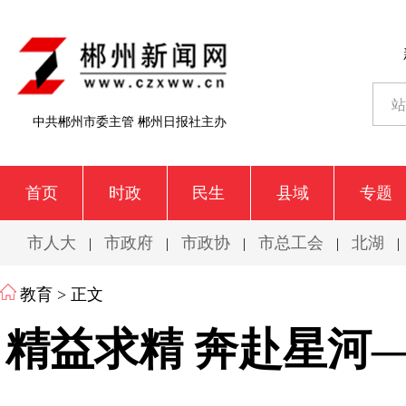
中共郴州市委主管 郴州日报社主办
首页
时政
民生
县域
专题
市人大
市政府
市政协
市总工会
北湖
|
|
|
|
|
教育
> 正文
精益求精 奔赴星河