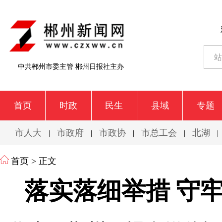
中共郴州市委主管 郴州日报社主办
首页
时政
民生
县域
专题
市人大
市政府
市政协
市总工会
北湖
|
|
|
|
|
首页
> 正文
落实落细举措 守