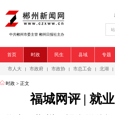
中共郴州市委主管 郴州日报社主办
首页
时政
民生
县域
专题
市人大
市政府
市政协
市总工会
北湖
|
|
|
|
|
时政
> 正文
福城网评 | 