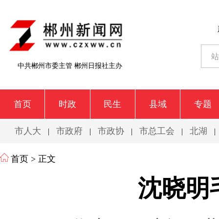
中共郴州市委主管 郴州日报社主办
首页
时政
民生
县域
专题
市人大
市政府
市政协
市总工会
北湖
|
|
|
|
|
首页
> 正文
沈晓明