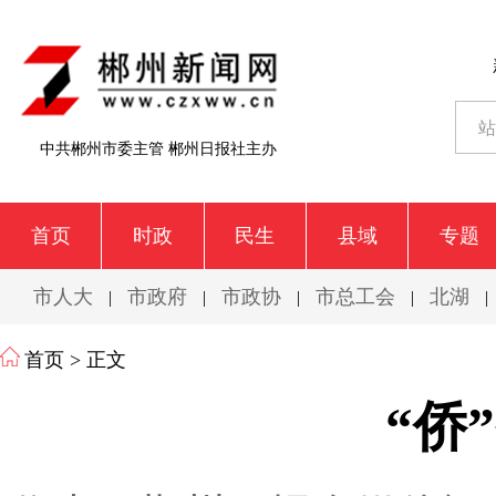
中共郴州市委主管 郴州日报社主办
首页
时政
民生
县域
专题
市人大
市政府
市政协
市总工会
北湖
|
|
|
|
|
首页
> 正文
“侨