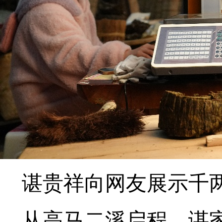
谌贵祥向网友展示千
从高马二溪启程，谌