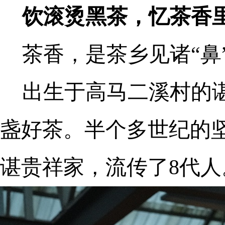
饮滚烫黑茶，忆茶香
茶香，是茶乡见诸“鼻
出生于高马二溪村的
盏好茶。半个多世纪的
谌贵祥家，流传了8代人