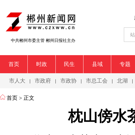
中共郴州市委主管 郴州日报社主办
首页
时政
民生
县域
专题
市人大
市政府
市政协
市总工会
北湖
|
|
|
|
|
首页
> 正文
枕山傍水茶