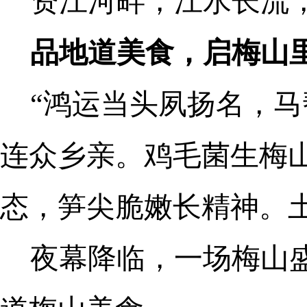
资江河畔，江水长流
品地道美食，启梅山
“鸿运当头夙扬名，
连众乡亲。鸡毛菌生梅
态，笋尖脆嫩长精神。
夜幕降临，一场梅山