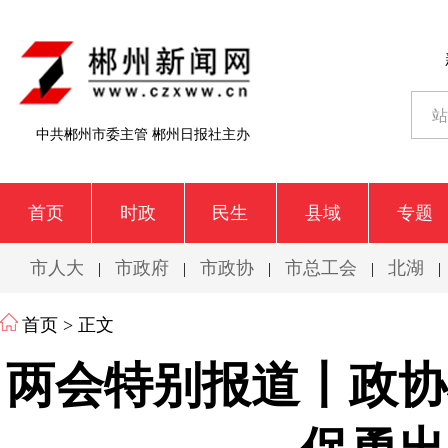
中共郴州市委主管 郴州日报社主办
首页
时政
民生
县域
专题
市人大
市政府
市政协
市总工会
北湖
|
|
|
|
|
首页
> 正文
两会特别报道丨政协