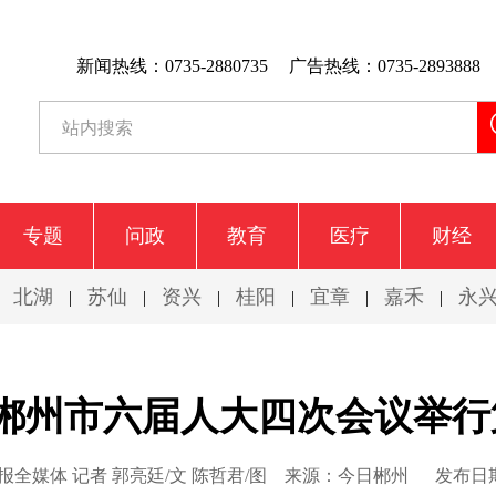
新闻热线：0735-2880735
广告热线：0735-2893888
专题
问政
教育
医疗
财经
北湖
苏仙
资兴
桂阳
宜章
嘉禾
永
|
|
|
|
|
|
|
|郴州市六届人大四次会议举
全媒体 记者 郭亮廷/文 陈哲君/图
来源：今日郴州
发布日期：