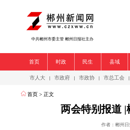
中共郴州市委主管 郴州日报社主办
首页
时政
民生
县域
市人大
市政府
市政协
市总工会
|
|
|
首页
> 正文
两会特别报道 
作者：郴州日报