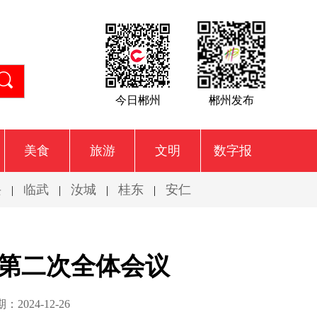
今日郴州
郴州发布
美食
旅游
文明
数字报
兴
临武
汝城
桂东
安仁
|
|
|
|
行第二次全体会议
2024-12-26