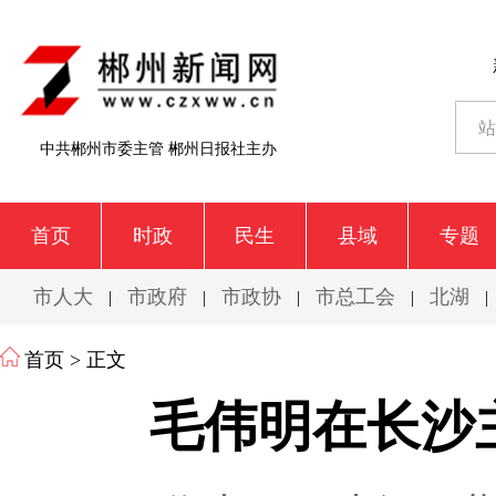
中共郴州市委主管 郴州日报社主办
首页
时政
民生
县域
专题
市人大
市政府
市政协
市总工会
北湖
|
|
|
|
|
首页
> 正文
毛伟明在长沙