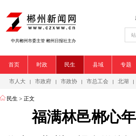
中共郴州市委主管 郴州日报社主办
首页
时政
民生
县域
专题
市人大
市政府
市政协
市总工会
北湖
|
|
|
|
|
民生
> 正文
福满林邑郴心年