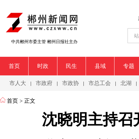
中共郴州市委主管 郴州日报社主办
首页
时政
民生
县域
专题
市人大
市政府
市政协
市总工会
北湖
|
|
|
|
|
首页
> 正文
沈晓明主持召