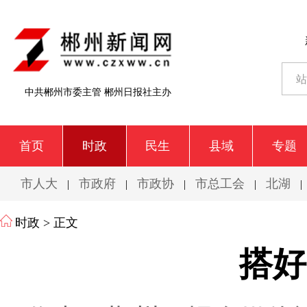
中共郴州市委主管 郴州日报社主办
首页
时政
民生
县域
专题
市人大
市政府
市政协
市总工会
北湖
|
|
|
|
|
时政
> 正文
搭好