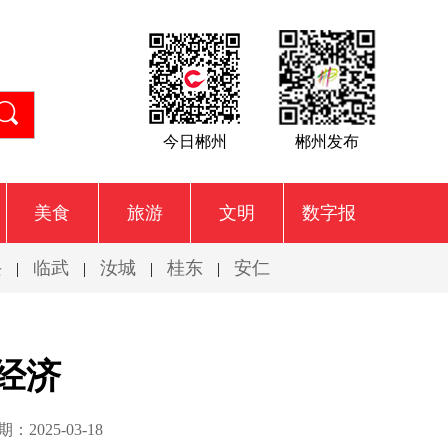
今日郴州
郴州发布
美食
旅游
文明
数字报
兴
临武
汝城
桂东
安仁
|
|
|
|
经济
：2025-03-18