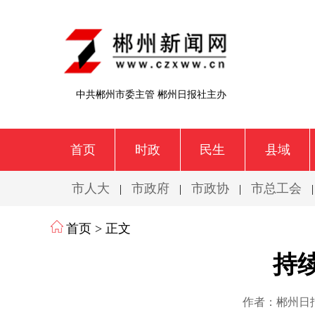
中共郴州市委主管 郴州日报社主办
首页
时政
民生
县域
市人大
市政府
市政协
市总工会
|
|
|
首页
> 正文
持
作者：郴州日报