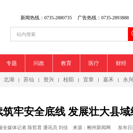
新闻热线：0735-2880735
广告热线：0735-2893888
专题
问政
教育
医疗
财经
北湖
苏仙
资兴
桂阳
宜章
嘉禾
永
|
|
|
|
|
|
|
续筑牢安全底线 发展壮大县域
全媒体记者 陈哲君 通讯员 刘佳
来源：郴州新闻网
发布日期