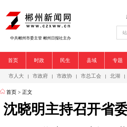
中共郴州市委主管 郴州日报社主办
首页
时政
民生
县域
专题
市人大
市政府
市政协
市总工会
北湖
|
|
|
|
|
首页
> 正文
沈晓明主持召开省