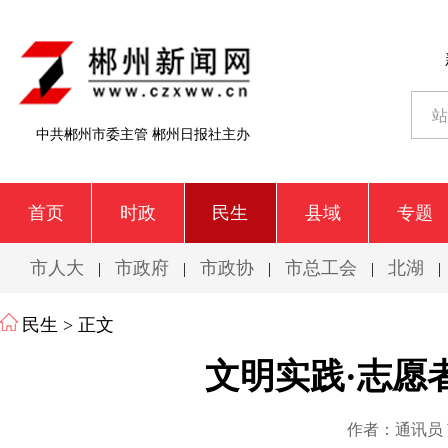
中共郴州市委主管 郴州日报社主办
首页
时政
民生
县域
专题
市人大
市政府
市政协
市总工会
北湖
|
|
|
|
|
民生
> 正文
文明实践·志愿
作者：通讯员 