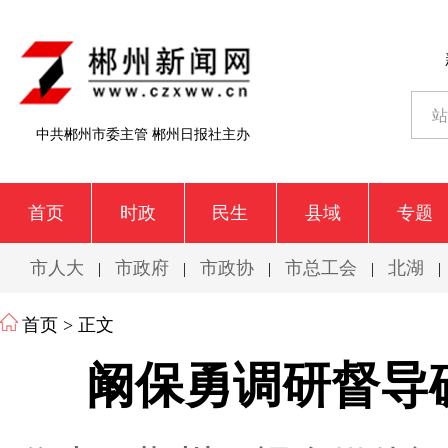
中共郴州市委主管 郴州日报社主办
首页
时政
民生
县域
专题
市人大
市政府
市政协
市总工会
北湖
|
|
|
|
|
首页
> 正文
阚保勇调研督导