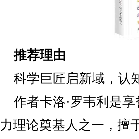
推荐理由
科学巨匠启新域，认
作者卡洛·罗韦利是
力理论奠基人之一，擅