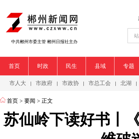
中共郴州市委主管 郴州日报社主办
首页
时政
民生
县域
专题
市人大
市政府
市政协
市总工会
北湖
|
|
|
|
|
首页
>
要闻
> 正文
苏仙岭下读好书丨