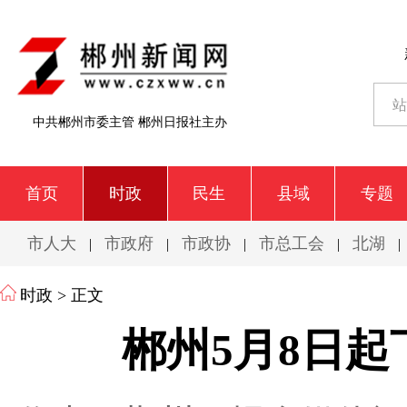
中共郴州市委主管 郴州日报社主办
首页
时政
民生
县域
专题
市人大
市政府
市政协
市总工会
北湖
|
|
|
|
|
时政
> 正文
郴州5月8日