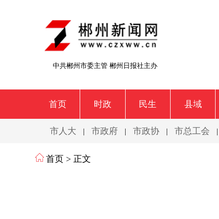
中共郴州市委主管 郴州日报社主办
首页
时政
民生
县域
市人大
市政府
市政协
市总工会
|
|
|
首页
> 正文