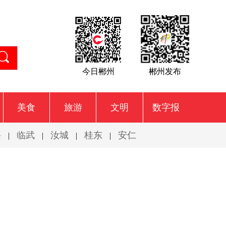
今日郴州
郴州发布
美食
旅游
文明
数字报
兴
临武
汝城
桂东
安仁
|
|
|
|