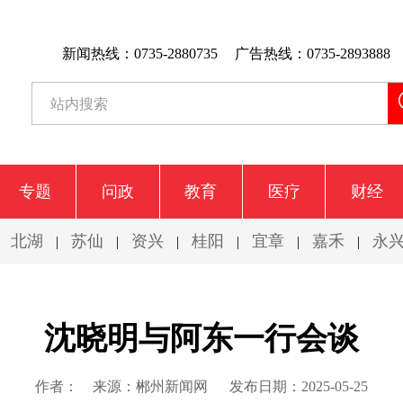
新闻热线：0735-2880735
广告热线：0735-2893888
专题
问政
教育
医疗
财经
北湖
苏仙
资兴
桂阳
宜章
嘉禾
永
|
|
|
|
|
|
|
沈晓明与阿东一行会谈
作者：
来源：郴州新闻网
发布日期：2025-05-25