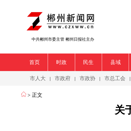
中共郴州市委主管 郴州日报社主办
首页
时政
民生
县域
市人大
市政府
市政协
市总工会
|
|
|
> 正文
关