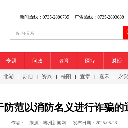
新闻热线：0735-2880735
广告热线：0735-2893888
专题
问政
教育
医疗
财经
北湖
苏仙
资兴
桂阳
宜章
嘉禾
永
|
|
|
|
|
|
|
于防范以消防名义进行诈骗的
作者：
来源：郴州新闻网
发布日期：2025-05-28