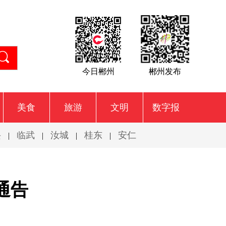
今日郴州
郴州发布
美食
旅游
文明
数字报
兴
临武
汝城
桂东
安仁
|
|
|
|
通告