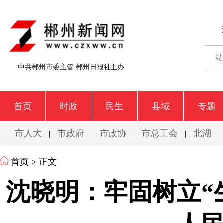
中共郴州市委主管 郴州日报社主办
首页
时政
民生
县域
专题
市人大
市政府
市政协
市总工会
北湖
|
|
|
|
|
首页
> 正文
沈晓明：牢固树立“生