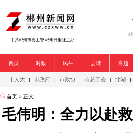
中共郴州市委主管 郴州日报社主办
首页
时政
民生
县域
专题
市人大
市政府
市政协
市总工会
北湖
|
|
|
|
|
首页
> 正文
毛伟明：全力以赴救