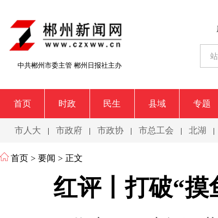
中共郴州市委主管 郴州日报社主办
首页
时政
民生
县域
专题
市人大
市政府
市政协
市总工会
北湖
|
|
|
|
|
首页
>
要闻
> 正文
红评丨打破“摸