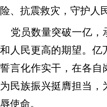
险、抗震救灾，守护人
党员数量突破一亿，
和人民更高的期望。亿
誓言化作实干，在各自
为民族振兴挺膺担当，
辱使命。