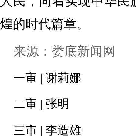
人民，向着实现中华民
煌的时代篇章。
来源：娄底新闻网
一审 | 谢莉娜
二审 | 张明
三审 | 李造雄