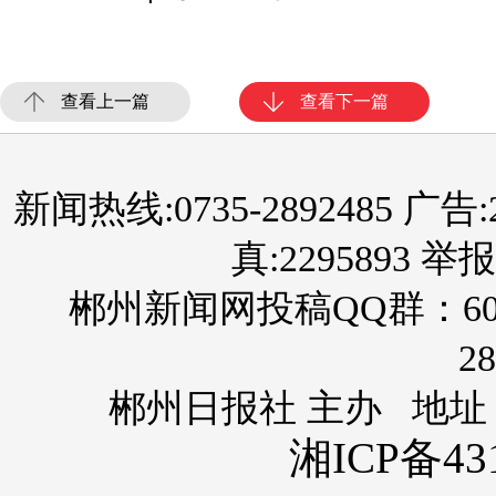
查看上一篇
查看下一篇
新闻热线:0735-2892485 广告:289
真:2295893 举报
郴州新闻网投稿QQ群：60
28
郴州日报社 主办 地址
湘ICP备431