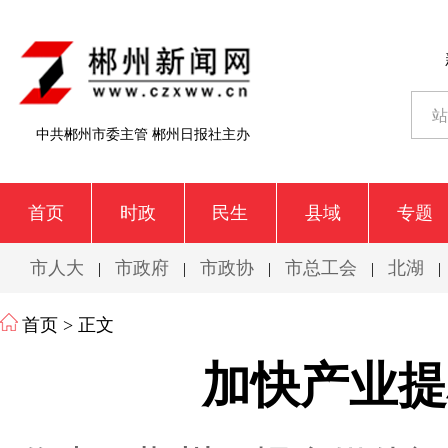
中共郴州市委主管 郴州日报社主办
首页
时政
民生
县域
专题
市人大
市政府
市政协
市总工会
北湖
|
|
|
|
|
首页
> 正文
加快产业提