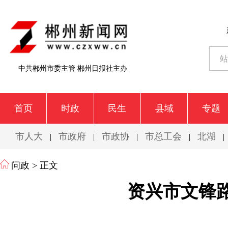
中共郴州市委主管 郴州日报社主办
首页
时政
民生
县域
专题
市人大
市政府
市政协
市总工会
北湖
|
|
|
|
|
问政
> 正文
资兴市文锋