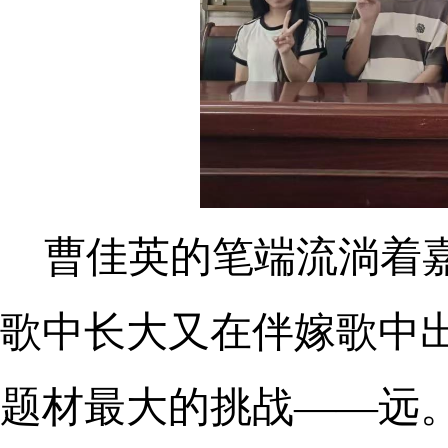
曹佳英的笔端流淌着
歌中长大又在伴嫁歌中
题材最大的挑战——远