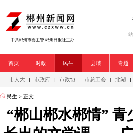
中共郴州市委主管 郴州日报社主办
首页
时政
民生
县域
专题
市人大
市政府
市政协
市总工会
北湖
|
|
|
|
|
民生
> 正文
“郴山郴水郴情” 