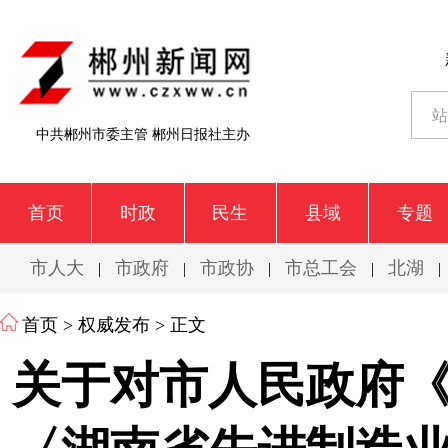
中共郴州市委主管 郴州日报社主办
首页
时政
民生
县域
专题
市人大
市政府
市政协
市总工会
北湖
|
|
|
|
|
首页
>
权威发布
> 正文
关于对市人民政府《