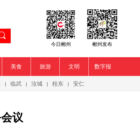
今日郴州
郴州发布
美食
旅游
文明
数字报
兴
临武
汝城
桂东
安仁
|
|
|
|
务会议