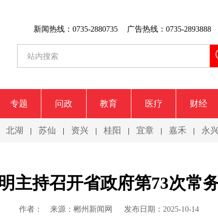
新闻热线：0735-2880735
广告热线：0735-2893888
专题
问政
教育
医疗
财经
北湖
苏仙
资兴
桂阳
宜章
嘉禾
永
|
|
|
|
|
|
|
明主持召开省政府第73次常
作者：
来源：郴州新闻网
发布日期：2025-10-14