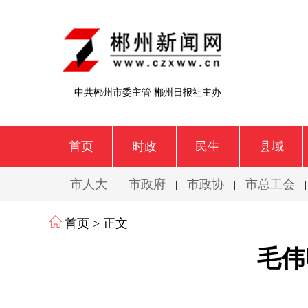
中共郴州市委主管 郴州日报社主办
首页
时政
民生
县域
市人大
市政府
市政协
市总工会
|
|
|
首页
> 正文
毛伟