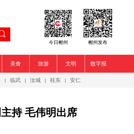
今日郴州
郴州发布
美食
旅游
文明
数字报
兴
临武
汝城
桂东
安仁
|
|
|
|
主持 毛伟明出席