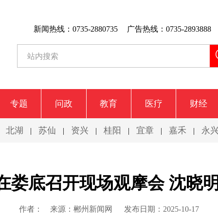
新闻热线：0735-2880735
广告热线：0735-2893888
专题
问政
教育
医疗
财经
北湖
苏仙
资兴
桂阳
宜章
嘉禾
永
|
|
|
|
|
|
|
在娄底召开现场观摩会 沈晓明
作者：
来源：郴州新闻网
发布日期：2025-10-17