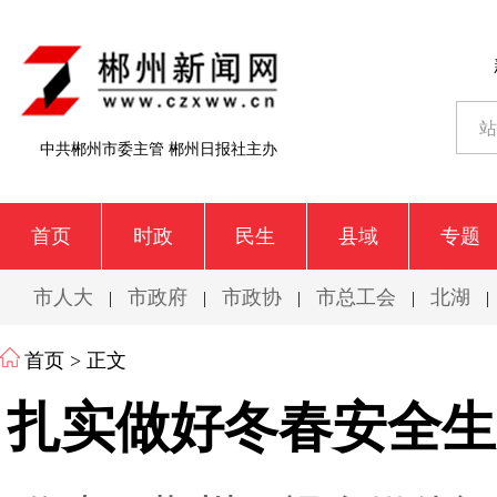
中共郴州市委主管 郴州日报社主办
首页
时政
民生
县域
专题
市人大
市政府
市政协
市总工会
北湖
|
|
|
|
|
首页
> 正文
扎实做好冬春安全生