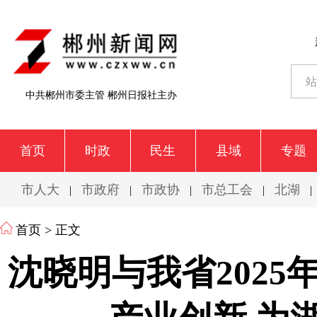
中共郴州市委主管 郴州日报社主办
首页
时政
民生
县域
专题
市人大
市政府
市政协
市总工会
北湖
|
|
|
|
|
首页
> 正文
沈晓明与我省202