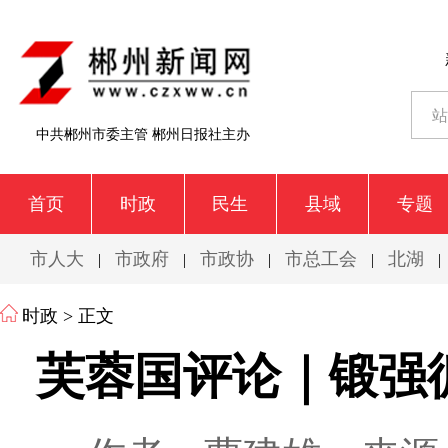
中共郴州市委主管 郴州日报社主办
首页
时政
民生
县域
专题
市人大
市政府
市政协
市总工会
北湖
|
|
|
|
|
时政
> 正文
芙蓉国评论｜锻强循