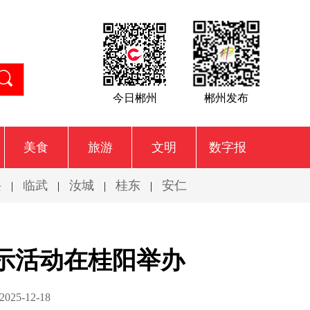
今日郴州
郴州发布
美食
旅游
文明
数字报
兴
临武
汝城
桂东
安仁
|
|
|
|
展示活动在桂阳举办
25-12-18