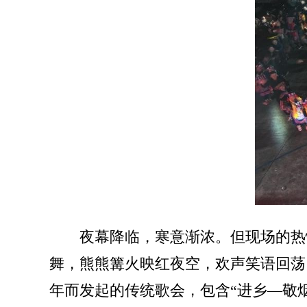
夜幕降临，寒意渐浓。但现场的热
舞，熊熊篝火映红夜空，欢声笑语回荡
年而发起的传统歌会，包含“进乡—敬