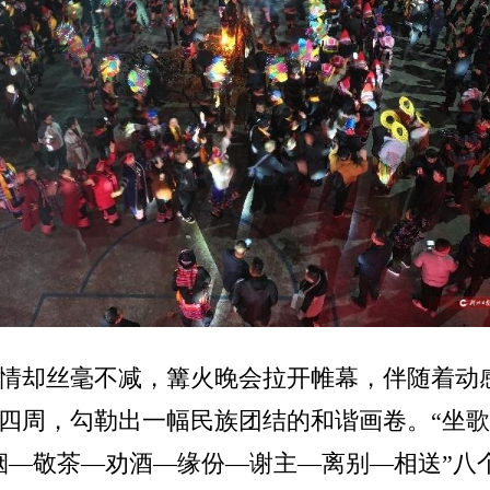
情却丝毫不减，篝火晚会拉开帷幕，伴随着动
四周，勾勒出一幅民族团结的和谐画卷。“坐歌
烟—敬茶—劝酒—缘份—谢主—离别—相送”八