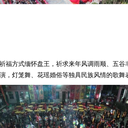
传统祈福方式缅怀盘王，祈求来年风调雨顺、五
演，灯笼舞、花瑶婚俗等独具民族风情的歌舞