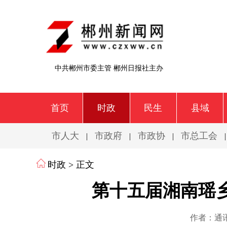
中共郴州市委主管 郴州日报社主办
首页
时政
民生
县域
市人大
市政府
市政协
市总工会
|
|
|
时政
> 正文
第十五届湘南瑶乡
作者：通讯