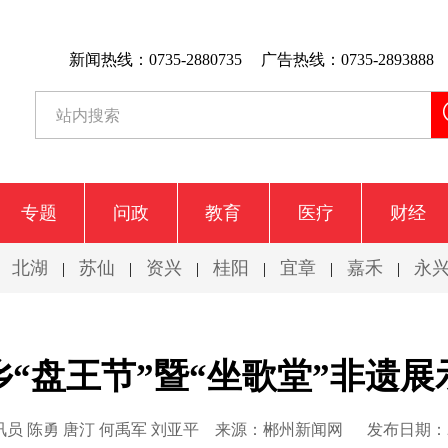
新闻热线：0735-2880735
广告热线：0735-2893888
专题
问政
教育
医疗
财经
北湖
苏仙
资兴
桂阳
宜章
嘉禾
永
|
|
|
|
|
|
|
“盘王节”暨“坐歌堂”非遗
员 陈勇 唐汀 何禹军 刘亚平
来源：郴州新闻网
发布日期：20