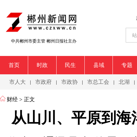
中共郴州市委主管 郴州日报社主办
首页
时政
民生
县域
专题
市人大
市政府
市政协
市总工会
北湖
|
|
|
|
|
财经
> 正文
从山川、平原到海