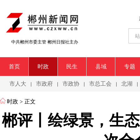
中共郴州市委主管 郴州日报社主办
首页
时政
民生
县域
专题
市人大
市政府
市政协
市总工会
北湖
|
|
|
|
|
时政
> 正文
郴评丨绘绿景，生态