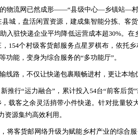
的物流网已然成形——“县级中心—乡镇站—村级
。在县城，盘活闲置资源，建成集智能分拣、客
助入驻快递企业平均降低运营成本超30%。在
，154个村级客货邮服务点星罗棋布，依托
等功能，变身为综合服务的“多功能厅”。
输线路，不仅让快递包裹顺畅进村，更让本地
推行“运力融合”，累计投入54台“前客后货
乡，载客之余灵活捎带小件快递。针对批量较大
运力资源集约高效利用。
动，将客货邮网络升级为赋能乡村产业的综合服