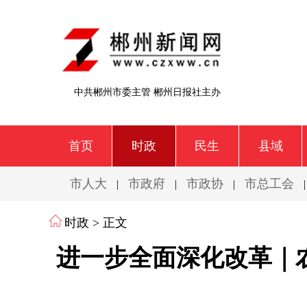
中共郴州市委主管 郴州日报社主办
首页
时政
民生
县域
市人大
市政府
市政协
市总工会
|
|
|
时政
> 正文
进一步全面深化改革｜