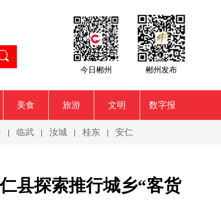
今日郴州
郴州发布
美食
旅游
文明
数字报
兴
临武
汝城
桂东
安仁
|
|
|
|
仁县探索推行城乡“客货