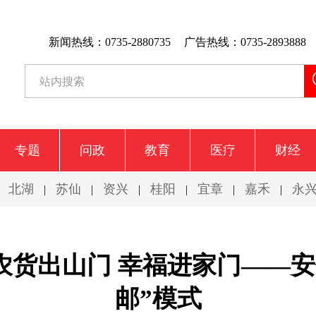
新闻热线：0735-2880735
广告热线：0735-2893888
专题
问政
教育
医疗
财经
北湖
苏仙
资兴
桂阳
宜章
嘉禾
永
|
|
|
|
|
|
|
农货出山门 幸福进家门——安
邮”模式