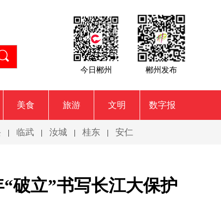
今日郴州
郴州发布
美食
旅游
文明
数字报
兴
临武
汝城
桂东
安仁
|
|
|
|
年“破立”书写长江大保护