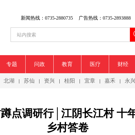
新闻热线：0735-2880735
广告热线：0735-2893888
专题
问政
教育
医疗
财经
北湖
苏仙
资兴
桂阳
宜章
嘉禾
永
|
|
|
|
|
|
|
蹲点调研行│江阴长江村 十
乡村答卷