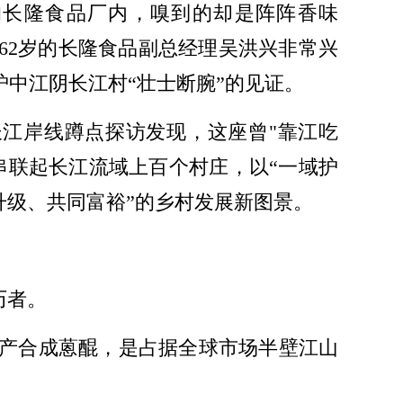
的长隆食品厂内，嗅到的却是阵阵香味
62岁的长隆食品副总经理吴洪兴非常兴
中江阴长江村“壮士断腕”的见证。
长江岸线蹲点探访发现，这座曾"靠江吃
串联起长江流域上百个村庄，以“一域护
业升级、共同富裕”的乡村发展新图景。
历者。
生产合成蒽醌，是占据全球市场半壁江山