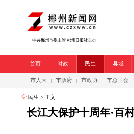
中共郴州市委主管 郴州日报社主办
首页
时政
民生
县域
市人大
市政府
市政协
市总工会
|
|
|
民生
> 正文
长江大保护十周年·百村