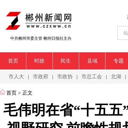
中共郴州市委主管 郴州日报社主办
首页
时政
民生
县域
专题
市人大
市政府
市政协
市总工会
北湖
|
|
|
|
|
首页
> 正文
毛伟明在省“十五五