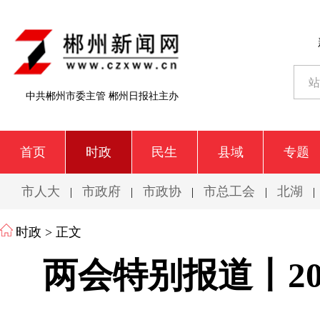
中共郴州市委主管 郴州日报社主办
首页
时政
民生
县域
专题
市人大
市政府
市政协
市总工会
北湖
|
|
|
|
|
时政
> 正文
两会特别报道丨2