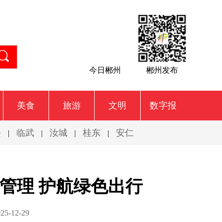
今日郴州
郴州发布
美食
旅游
文明
数字报
兴
临武
汝城
桂东
安仁
|
|
|
|
管理 护航绿色出行
-12-29