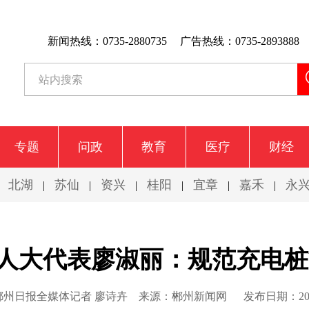
新闻热线：0735-2880735
广告热线：0735-2893888
专题
问政
教育
医疗
财经
北湖
苏仙
资兴
桂阳
宜章
嘉禾
永
|
|
|
|
|
|
|
人大代表廖淑丽：规范充电桩
郴州日报全媒体记者 廖诗卉
来源：郴州新闻网
发布日期：2025