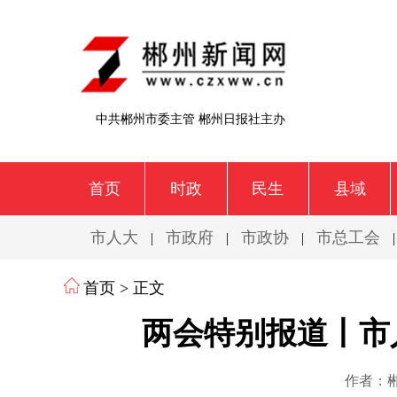
中共郴州市委主管 郴州日报社主办
首页
时政
民生
县域
市人大
市政府
市政协
市总工会
|
|
|
首页
> 正文
两会特别报道丨市
作者：