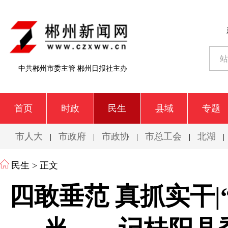
中共郴州市委主管 郴州日报社主办
首页
时政
民生
县域
专题
市人大
市政府
市政协
市总工会
北湖
|
|
|
|
|
民生
> 正文
四敢垂范 真抓实干|