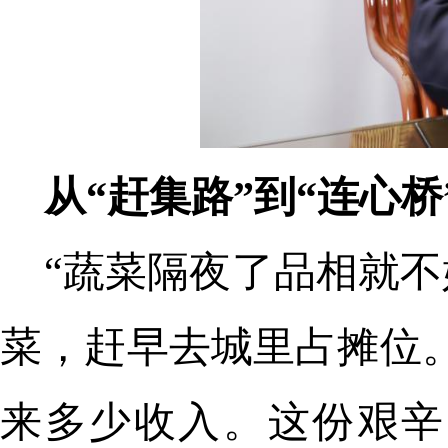
从“赶集路”到“连心桥
“蔬菜隔夜了品相就
菜，赶早去城里占摊位
来多少收入。这份艰辛