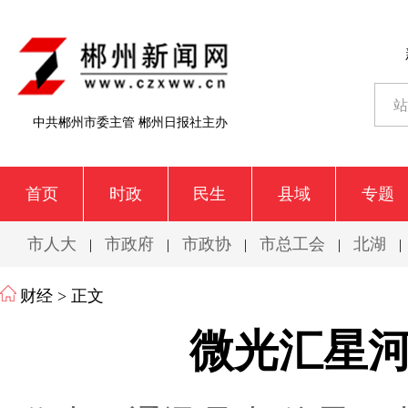
中共郴州市委主管 郴州日报社主办
首页
时政
民生
县域
专题
市人大
市政府
市政协
市总工会
北湖
|
|
|
|
|
财经
> 正文
微光汇星