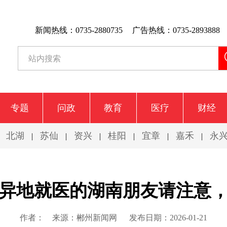
新闻热线：0735-2880735
广告热线：0735-2893888
专题
问政
教育
医疗
财经
北湖
苏仙
资兴
桂阳
宜章
嘉禾
永
|
|
|
|
|
|
|
异地就医的湖南朋友请注意
作者：
来源：郴州新闻网
发布日期：2026-01-21