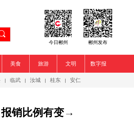
今日郴州
郴州发布
美食
旅游
文明
数字报
兴
临武
汝城
桂东
安仁
|
|
|
|
，报销比例有变→