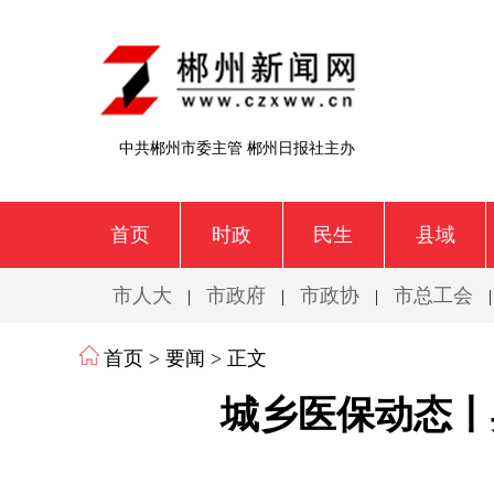
中共郴州市委主管 郴州日报社主办
首页
时政
民生
县域
市人大
市政府
市政协
市总工会
|
|
|
首页
>
要闻
> 正文
城乡医保动态丨