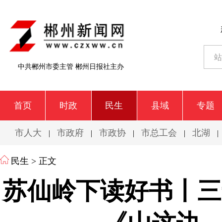
中共郴州市委主管 郴州日报社主办
首页
时政
民生
县域
专题
市人大
市政府
市政协
市总工会
北湖
|
|
|
|
|
民生
> 正文
苏仙岭下读好书丨三