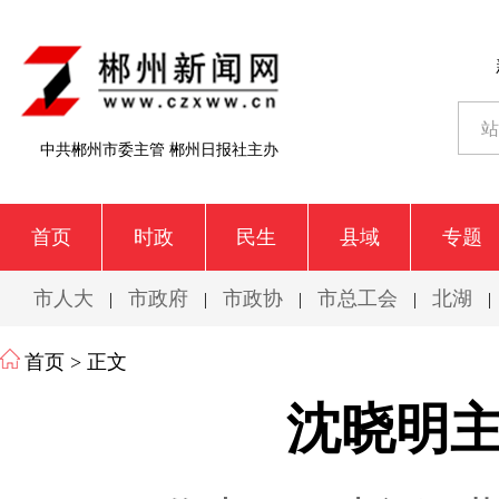
中共郴州市委主管 郴州日报社主办
首页
时政
民生
县域
专题
市人大
市政府
市政协
市总工会
北湖
|
|
|
|
|
首页
> 正文
沈晓明